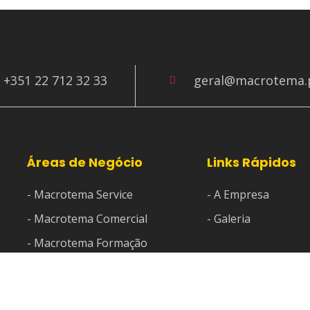
+351 22 712 32 33
geral@macrotema.
Áreas de Negócio
Links Rápidos
- Macrotema Service
- A Empresa
- Macrotema Comercial
- Galeria
- Macrotema Formação
- Macrotema Consulting