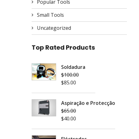
Popular Tools
Small Tools
Uncategorized
Top Rated Products
Soldadura
$
100.00
$
85.00
Aspiração e Protecção
$
65.00
$
40.00