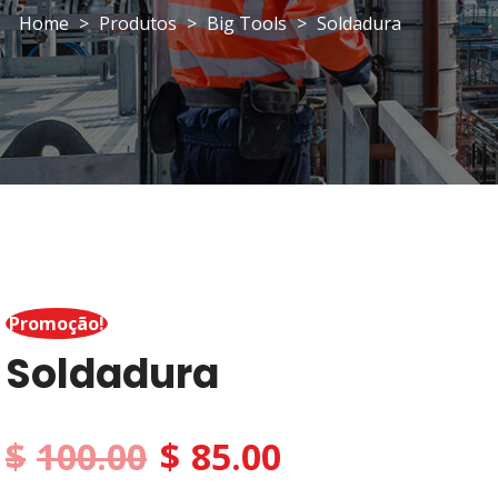
Home
>
Produtos
>
Big Tools
>
Soldadura
Promoção!
Soldadura
$
100.00
$
85.00