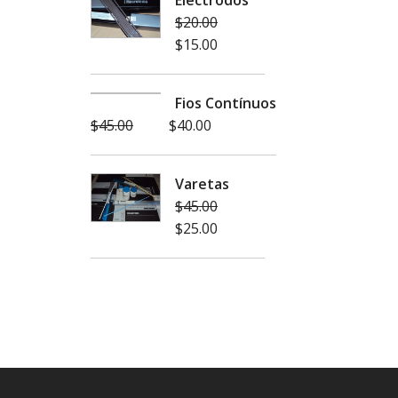
Eléctrodos
$
20.00
$
15.00
Fios Contínuos
$
45.00
$
40.00
Varetas
$
45.00
$
25.00