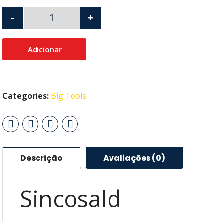
-
+
Adicionar
Categories:
Big Tools
Descrição
Avaliações (0)
Sincosald